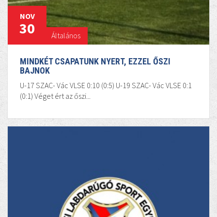
NOV
30
Általános
MINDKÉT CSAPATUNK NYERT, EZZEL ŐSZI
BAJNOK
U-17 SZAC- Vác VLSE 0:10 (0:5) U-19 SZAC- Vác VLSE 0:1
(0:1) Véget ért az őszi...