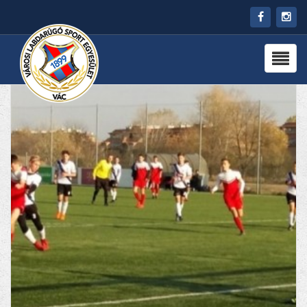
HÍREK
RÓLUNK
CSAPATOK
PARTNEREK
PROGRAMOK
KAPCSOLAT