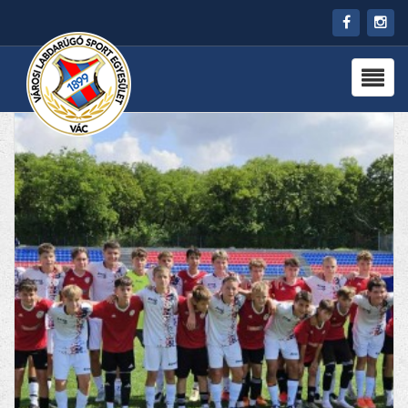
HÍREK
RÓLUNK
CSAPATOK
PARTNEREK
PROGRAMOK
KAPCSOLAT