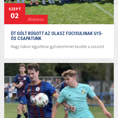
SZEPT
02
Általános
ÖT GÓLT RÚGOTT AZ OLASZ FOCISULINAK U15-
ÖS CSAPATUNK
Nagy Gábor együttese győzelemmel kezdte a szezont.