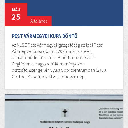
MÁJ
25
Általános
PEST VÁRMEGYEI KUPA DÖNTŐ
Az MLSZ Pest Vármegyei Igazgatóság az idei Pest
Vármegyei Kupa döntőit 2026. május 25-én,
pünkösdhétfő délután – zsinórban ötödször –
Cegléden, a nagyszerű körülményeket
biztosító Zsengellér Gyula Sportcentrumban (2700
Cegléd, Malomtó szél 31.) rendezi meg.