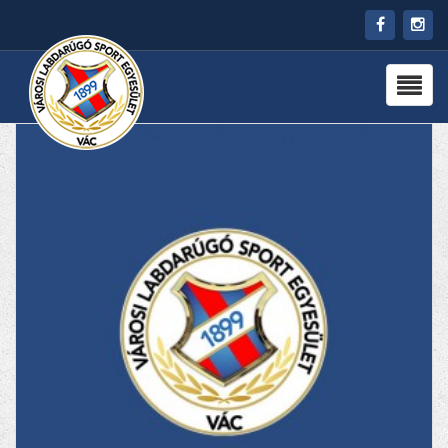
HÍREK
RÓLUNK
CSAPATOK
PARTNEREK
PROGRAMOK
KAPCSOLAT