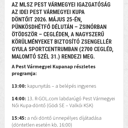
AZ MLSZ PEST VÁRMEGYEI IGAZGATÓSÁG
AZ IDEI PEST VÁRMEGYEI KUPA
DÖNTŐIT 2026. MÁJUS 25-ÉN,
PÜNKÖSDHÉTFŐ DÉLUTÁN – ZSINÓRBAN
ÖTÖDSZÖR – CEGLÉDEN, A NAGYSZERŰ
KÖRÜLMÉNYEKET BIZTOSÍTÓ ZSENGELLÉR
GYULA SPORTCENTRUMBAN (2700 CEGLÉD,
MALOMTÓ SZÉL 31.) RENDEZI MEG.
A Pest Vármegyei Kupanap részletes
programja:
13:00:
kapunyitás – a belépés ingyenes
14:00:
13. R-GOL.com labdarúgó Pest Vármegyei
Női Kupa-döntő (Gödi SE – Valkói KSK)
15:45:
a női döntő ünnepélyes díjátadása
(döntetlen esetén kb. 16:00)