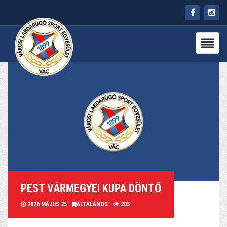
HÍREK
RÓLUNK
CSAPATOK
PARTNEREK
PROGRAMOK
KAPCSOLAT
PEST VÁRMEGYEI KUPA DÖNTŐ
2026 MÁJUS 25
ÁLTALÁNOS
205