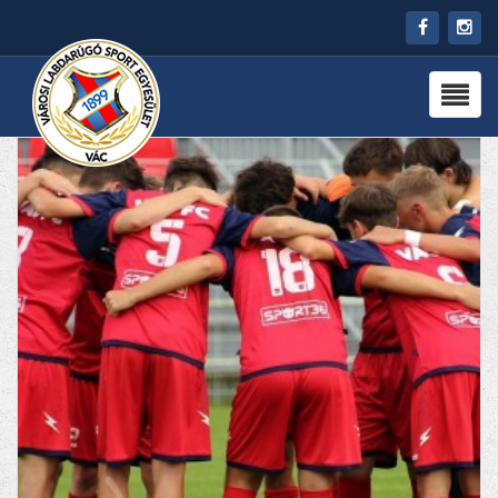
HÍREK
RÓLUNK
CSAPATOK
PARTNEREK
PROGRAMOK
KAPCSOLAT