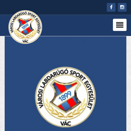
HÍREK
RÓLUNK
CSAPATOK
PARTNEREK
PROGRAMOK
KAPCSOLAT