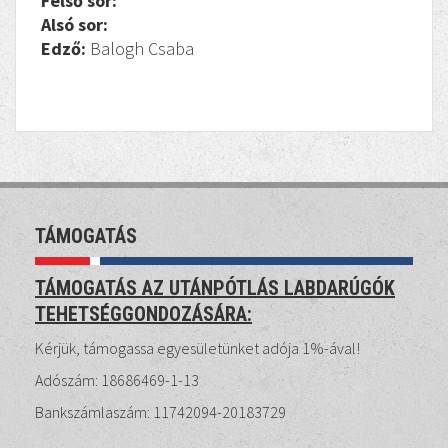
Felső sor:
Alsó sor:
Edző:
Balogh Csaba
TÁMOGATÁS
TÁMOGATÁS AZ UTÁNPÓTLÁS LABDARÚGÓK
TEHETSÉGGONDOZÁSÁRA:
Kérjük, támogassa egyesületünket adója 1%-ával!
Adószám: 18686469-1-13
Bankszámlaszám: 11742094-20183729