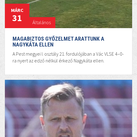
MÁRC
31
Általános
MAGABIZTOS GYŐZELMET ARATTUNK A
NAGYKÁTA ELLEN
A Pest megyei I. osztály 21. fordulójában a Vác VLSE 4–0-
ra nyert az edző nélkül érkező Nagykáta ellen.