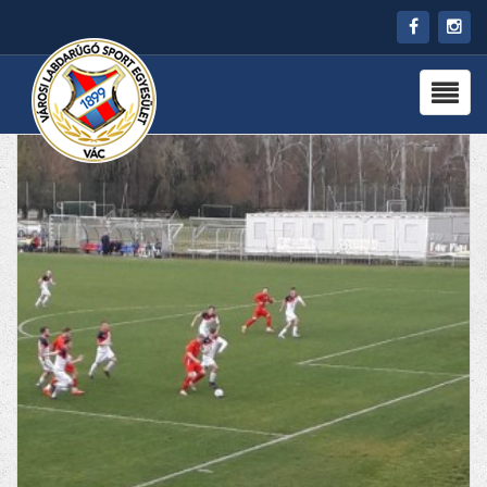
HÍREK
RÓLUNK
CSAPATOK
PARTNEREK
PROGRAMOK
KAPCSOLAT