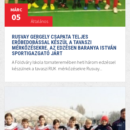
MÁRC
05
Általános
RUSVAY GERGELY CSAPATA TELJES
ERŐBEDOBÁSSAL KÉSZÜL A TAVASZI
MÉRKŐZÉSEKRE. AZ EDZÉSEN BARANYA ISTVÁN
SPORTIGAZGATÓ JÁRT
A Földváry Iskola tornateremében heti három edzéssel
készülnek a tavaszi RUK mérkőzésekre Rusvay...