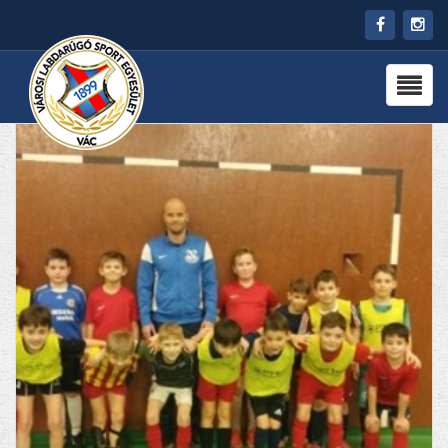
HÍREK
RÓLUNK
CSAPATOK
PARTNEREK
PROGRAMOK
KAPCSOLAT