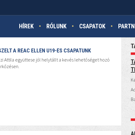
HÍREK
RÓLUNK
CSAPATOK
PARTN
T
SZELT A REAC ELLEN U19-ES CSAPATUNK
zi Attila együttese jól helytállt a kevés lehetőséget hozó
T
rkőzésen.
T
Ké
A
B
A