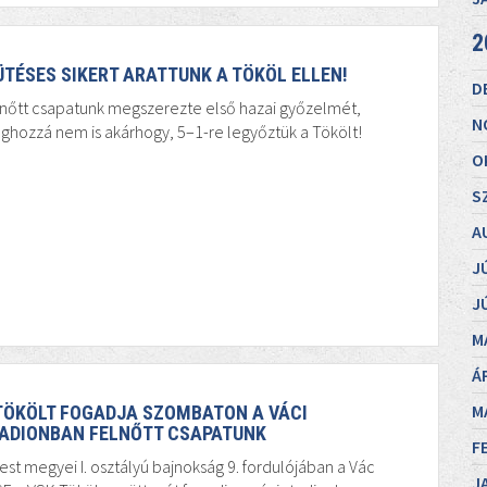
2
ÜTÉSES SIKERT ARATTUNK A TÖKÖL ELLEN!
D
nőtt csapatunk megszerezte első hazai győzelmét,
N
hozzá nem is akárhogy, 5–1-re legyőztük a Tökölt!
O
S
A
J
J
M
Á
M
TÖKÖLT FOGADJA SZOMBATON A VÁCI
ADIONBAN FELNŐTT CSAPATUNK
F
est megyei I. osztályú bajnokság 9. fordulójában a Vác
J