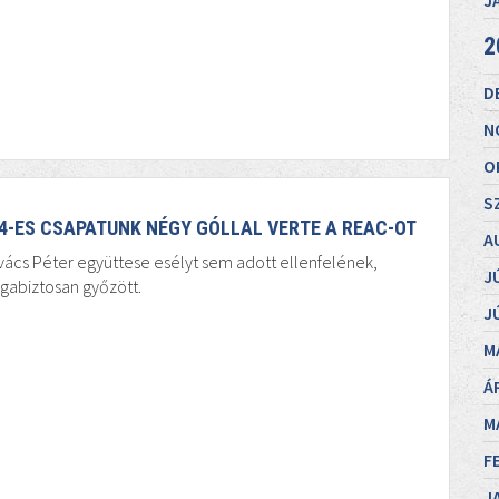
J
2
D
N
O
S
4-ES CSAPATUNK NÉGY GÓLLAL VERTE A REAC-OT
A
ács Péter együttese esélyt sem adott ellenfelének,
J
gabiztosan győzött.
J
M
Á
M
F
J