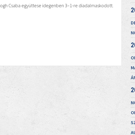
logh Csaba együttese idegenben 3–1-re diadalmaskodott.
2
D
N
2
O
M
Á
2
N
O
S
A