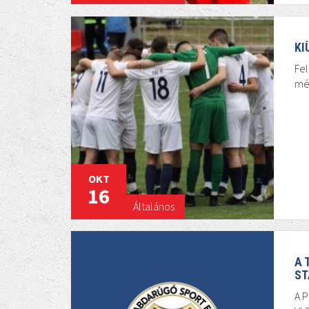
KI
Fel
még
OKT
16
Általános
A 
ST
A P