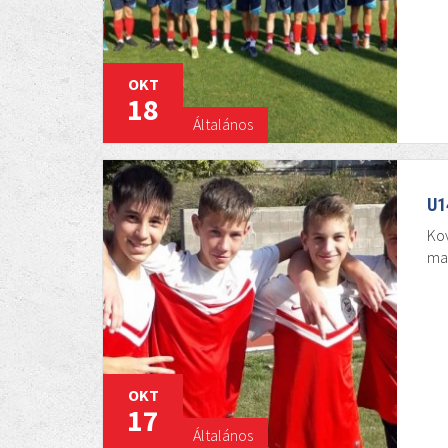
OKT
18
Általános
U1
Kov
ma
OKT
17
Általános