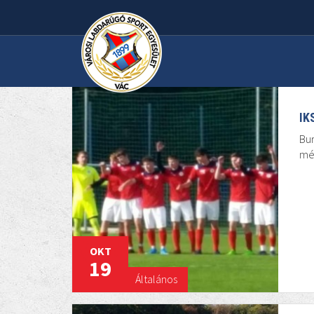
IK
Bur
mé
OKT
19
Általános