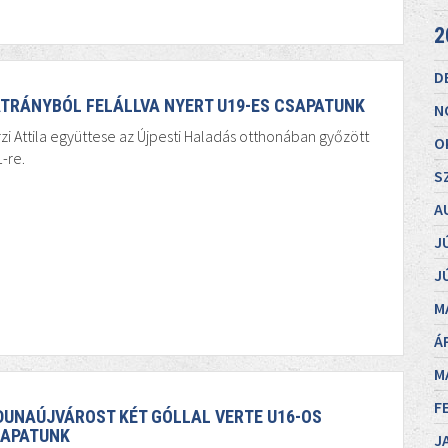
2
D
TRÁNYBÓL FELÁLLVA NYERT U19-ES CSAPATUNK
N
zi Attila együttese az Újpesti Haladás otthonában győzött
O
-re.
S
A
J
J
M
Á
M
F
DUNAÚJVÁROST KÉT GÓLLAL VERTE U16-OS
APATUNK
J