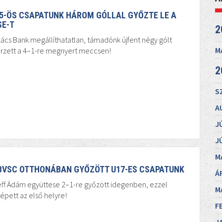
5-ÖS CSAPATUNK HÁROM GÓLLAL GYŐZTE LE A
SE-T
2
ács Bank megállíthatatlan, támadónk újfent négy gólt
M
erzett a 4–1-re megnyert meccsen!
2
S
A
J
J
M
BVSC OTTHONÁBAN GYŐZÖTT U17-ES CSAPATUNK
Á
ff Ádám együttese 2–1-re győzött idegenben, ezzel
M
lépett az első helyre!
F