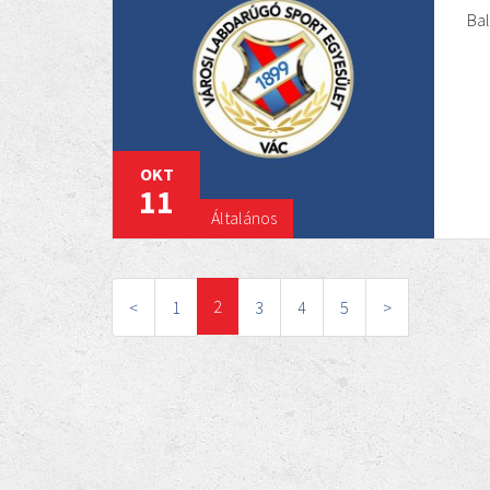
Ba
OKT
11
Általános
2
<
1
3
4
5
>