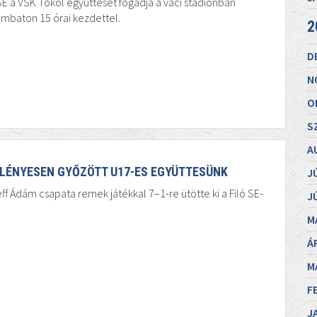
E a VSK Tököl együttesét fogadja a váci stadionban
mbaton 15 órai kezdettel.
2
D
N
O
S
A
LÉNYESEN GYŐZÖTT U17-ES EGYÜTTESÜNK
J
ff Ádám csapata remek játékkal 7–1-re ütötte ki a Filó SE-
J
M
Á
M
F
J