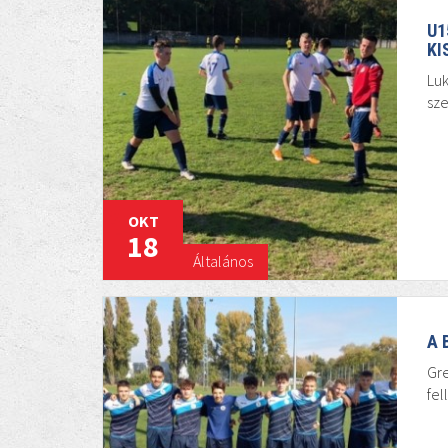
U1
KI
Luk
sz
OKT
18
Általános
A 
Gre
fel