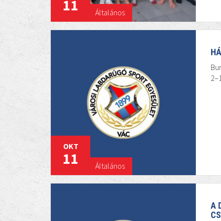
11
Általános
HÁ
Bur
2–1
OKT
11
Általános
A 
CS