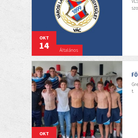
VLS
szo
OKT
14
Általános
FÖ
Gre
t.
OKT