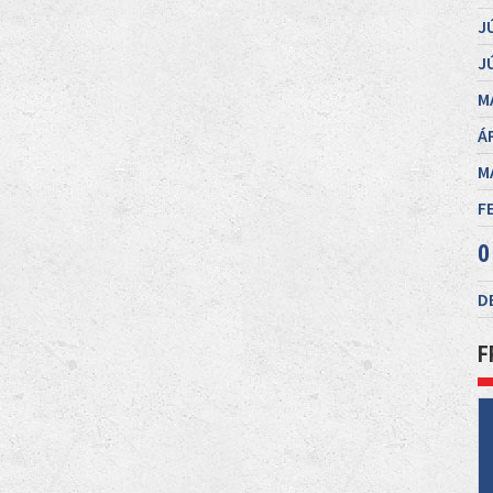
J
J
M
Á
M
F
0
D
F