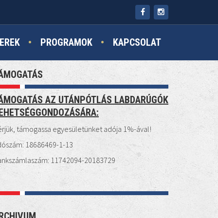
EREK
PROGRAMOK
KAPCSOLAT
ÁMOGATÁS
ÁMOGATÁS AZ UTÁNPÓTLÁS LABDARÚGÓK
EHETSÉGGONDOZÁSÁRA:
rjük, támogassa egyesületünket adója 1%-ával!
dószám: 18686469-1-13
ankszámlaszám: 11742094-20183729
RCHIVUM