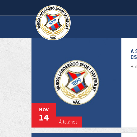
A 
CS
Bal
NOV
14
Általános