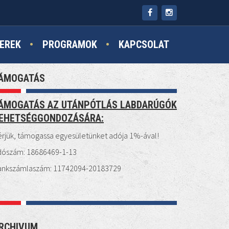
EREK
PROGRAMOK
KAPCSOLAT
ÁMOGATÁS
ÁMOGATÁS AZ UTÁNPÓTLÁS LABDARÚGÓK
EHETSÉGGONDOZÁSÁRA:
rjük, támogassa egyesületünket adója 1%-ával!
dószám: 18686469-1-13
ankszámlaszám: 11742094-20183729
RCHIVUM