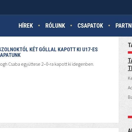
HÍREK
RÓLUNK
CSAPATOK
PARTN
T
SZOLNOKTÓL KÉT GÓLLAL KAPOTT KI U17-ES
APATUNK
T
ogh Csaba együttese 2–0-ra kapott ki idegenben.
T
Ké
A
B
A