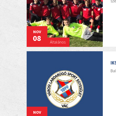
sze
NOV
08
Általános
IK
Bal
NOV