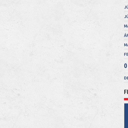
J
J
M
Á
M
F
0
D
F