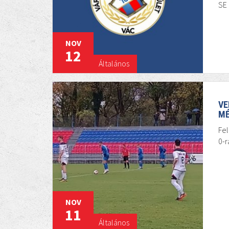
SE 
NOV
12
Általános
VE
MÉ
Fel
0-r
NOV
11
Általános