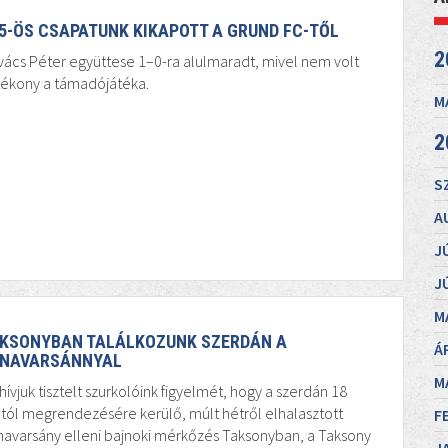
5-ÖS CSAPATUNK KIKAPOTT A GRUND FC-TŐL
2
ács Péter együttese 1–0-ra alulmaradt, mivel nem volt
tékony a támadójátéka.
M
2
S
A
J
J
M
KSONYBAN TALÁLKOZUNK SZERDÁN A
Á
NAVARSÁNNYAL
M
hívjuk tisztelt szurkolóink figyelmét, hogy a szerdán 18
tól megrendezésére kerülő, múlt hétről elhalasztott
F
avarsány elleni bajnoki mérkőzés Taksonyban, a Taksony