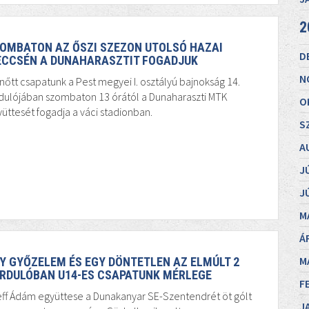
2
OMBATON AZ ŐSZI SZEZON UTOLSÓ HAZAI
D
CCSÉN A DUNAHARASZTIT FOGADJUK
N
nőtt csapatunk a Pest megyei I. osztályú bajnokság 14.
dulójában szombaton 13 órától a Dunaharaszti MTK
O
üttesét fogadja a váci stadionban.
S
A
J
J
M
Á
M
Y GYŐZELEM ÉS EGY DÖNTETLEN AZ ELMÚLT 2
RDULÓBAN U14-ES CSAPATUNK MÉRLEGE
F
ff Ádám együttese a Dunakanyar SE-Szentendrét öt gólt
J