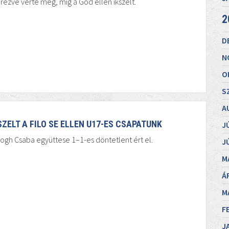
rezve verte meg, míg a Göd ellen ikszelt.
2
D
N
O
S
A
SZELT A FILO SE ELLEN U17-ES CSAPATUNK
J
ogh Csaba együttese 1–1-es döntetlent ért el.
J
M
Á
M
F
J