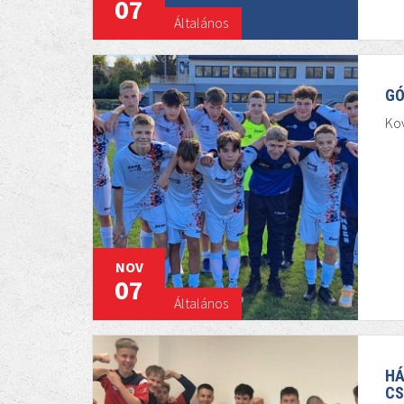
07
Általános
GÓ
Kov
NOV
07
Általános
HÁ
CS