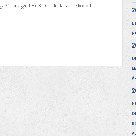
gy Gábor együttese 3–0-ra diadadalmaskodott.
2
D
N
2
O
M
Á
2
N
O
S
A