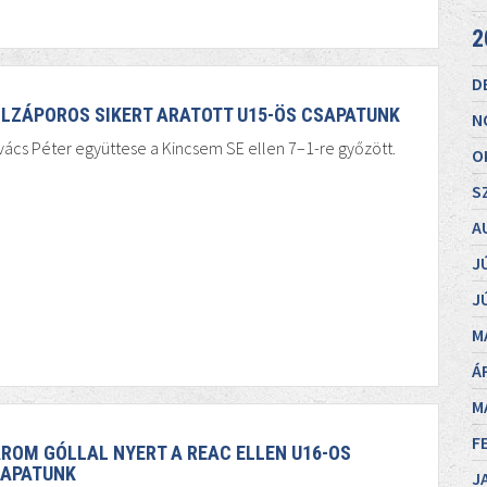
2
D
LZÁPOROS SIKERT ARATOTT U15-ÖS CSAPATUNK
N
ács Péter együttese a Kincsem SE ellen 7–1-re győzött.
O
S
A
J
J
M
Á
M
F
ROM GÓLLAL NYERT A REAC ELLEN U16-OS
APATUNK
J