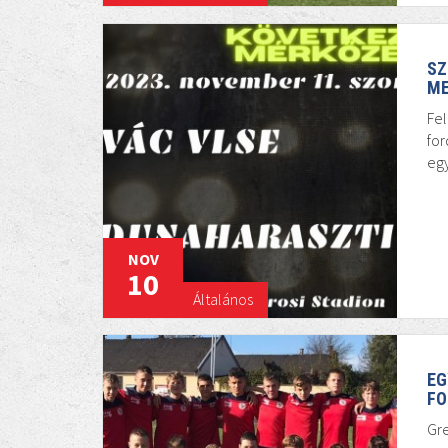
SZ
ME
Fel
for
egy
NOV
10
Általános
EG
FO
Gre