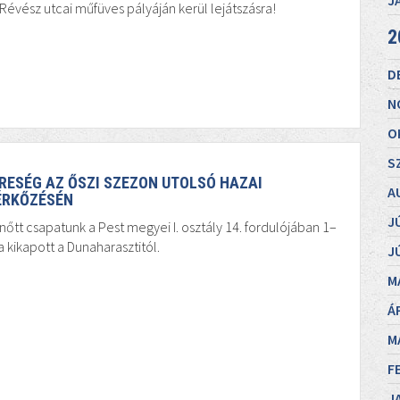
J
Révész utcai műfüves pályáján kerül lejátszásra!
2
D
N
O
S
RESÉG AZ ŐSZI SZEZON UTOLSÓ HAZAI
A
RKŐZÉSÉN
J
nőtt csapatunk a Pest megyei I. osztály 14. fordulójában 1–
a kikapott a Dunaharasztitól.
J
M
Á
M
F
J