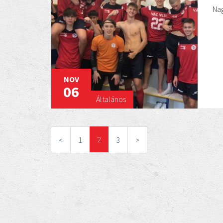
Na
NOV
06
Általános
2
<
1
3
>