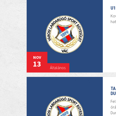
U1
Kov
ha
NOV
13
Általános
TA
DU
Fel
órá
Dun