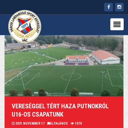
HÍREK
RÓLUNK
CSAPATOK
PARTNEREK
PROGRAMOK
KAPCSOLAT
VERESÉGGEL TÉRT HAZA PUTNOKRÓL
U16-OS CSAPATUNK
2021 NOVEMBER 17
ÁLTALÁNOS
1070