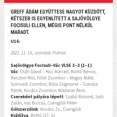
GREFF ÁDÁM EGYÜTTESE NAGYOT KÜZDÖTT,
KÉTSZER IS EGYENLÍTETT A SAJÓVÖLGYE
FOCISULI ELLEN, MÉGIS PONT NÉLKÜL
MARADT.
U16:
2021. 11. 13., szombat, Putnok:
Sajóvölgye Focisuli–Vác VLSE 3–2 (1–1)
Vác
: Oláh Dávid – Kiss Marcell, Bottó Bence,
Beszteri Mór, Földi Zsombor – Magos Máté,
Szenvedi Zsombor, Bóta Zsigmond – Szandai
Patrik, Kovács Zsombor, Madaras Ákos.
Csereként pályára lépett
: Szabó Botond, Sidó
Zalán, Vas Bulcsú, Csengődi Péter
Gólszerzőink
: Kovács Zs., Csengődi
Kiállítva
: Bottó (27. p)