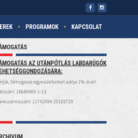
EREK
PROGRAMOK
KAPCSOLAT
ÁMOGATÁS
ÁMOGATÁS AZ UTÁNPÓTLÁS LABDARÚGÓK
EHETSÉGGONDOZÁSÁRA:
rjük, támogassa egyesületünket adója 1%-ával!
dószám: 18686469-1-13
ankszámlaszám: 11742094-20183729
RCHIVUM