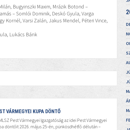
J
 Milán, Bugyinszki Maxim, Mrázik Botond –
2
Tamás – Somlói Dominik, Deskó Gyula, Varga
 Kornél, Varsi Zalán, Jakus Mendel, Péteri Vince,
D
N
yula, Lukács Bánk
O
S
A
J
J
M
Á
M
ST VÁRMEGYEI KUPA DÖNTŐ
F
MLSZ Pest Vármegyei Igazgatóság az idei Pest Vármegyei
a döntőit 2026. május 25-én, pünkösdhétfő délután –
J