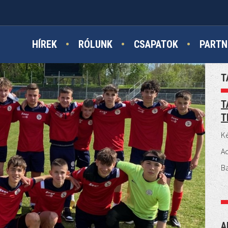
HÍREK
RÓLUNK
CSAPATOK
PARTN
T
T
T
Ké
A
B
A