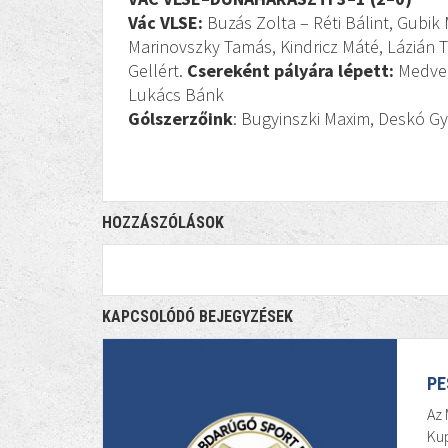
Vác VLSE:
Buzás Zolta – Réti Bálint, Gubik
Marinovszky Tamás, Kindricz Máté, Lázián 
Gellért.
Csereként pályára lépett:
Medvegy
Lukács Bánk
Gólszerzőink
: Bugyinszki Maxim, Deskó G
HOZZÁSZÓLÁSOK
KAPCSOLÓDÓ BEJEGYZÉSEK
PE
Az 
Kup