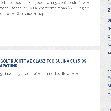
inórban ötödször – Cegléden, a nagyszerű körülményeket
tosító Zsengellér Gyula Sportcentrumban (2700 Cegléd,
2
omtó szél 31.) rendezi meg.
D
N
O
S
A
 GÓLT RÚGOTT AZ OLASZ FOCISULINAK U15-ÖS
J
APATUNK
J
gy Gábor együttese győzelemmel kezdte a szezont.
M
Á
M
F
J