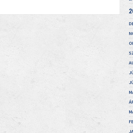
2
D
N
O
S
A
J
J
M
Á
M
F
J