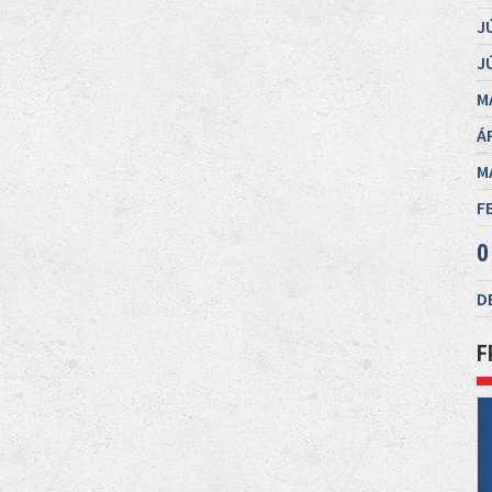
J
J
M
Á
M
F
0
D
F