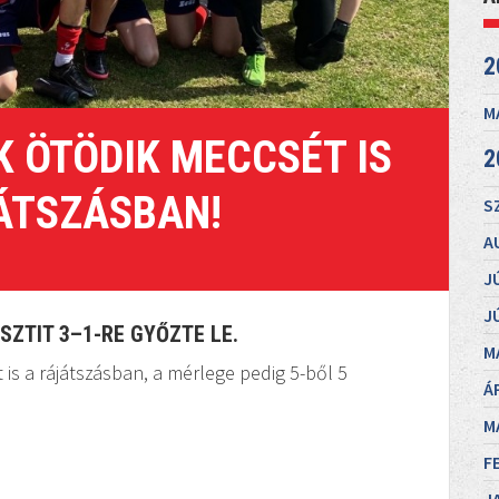
2
M
 ÖTÖDIK MECCSÉT IS
2
ÁTSZÁSBAN!
S
A
J
J
ZTIT 3–1-RE GYŐZTE LE.
M
is a rájátszásban, a mérlege pedig 5-ből 5
Á
M
F