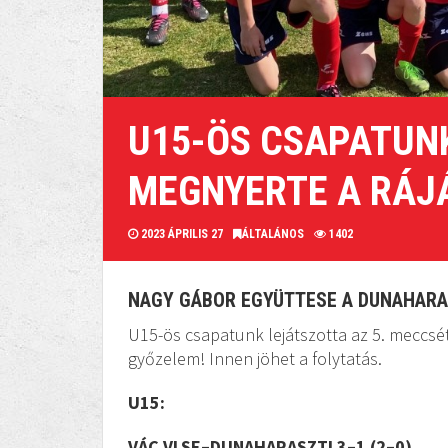
U15-ÖS CSAPATUNK
MEGNYERTE A RÁJ
2023 ÁPRILIS 27
ÁLTALÁNOS
1402
NAGY GÁBOR EGYÜTTESE A DUNAHARAS
U15-ös csapatunk lejátszotta az 5. meccsét 
győzelem! Innen jöhet a folytatás.
U15:
VÁC VLSE–DUNAHARASZTI 3–1 (2–0)