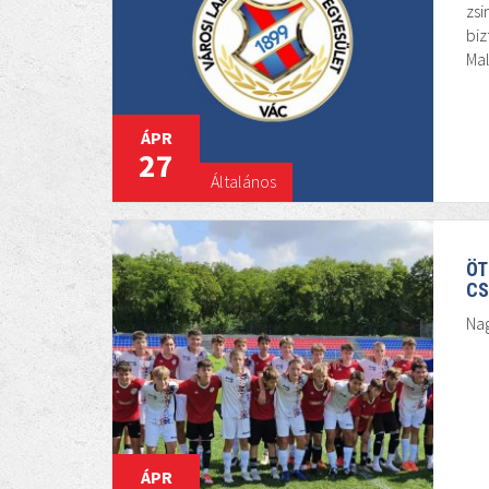
zs
biz
Mal
ÁPR
27
Általános
ÖT
CS
Na
ÁPR