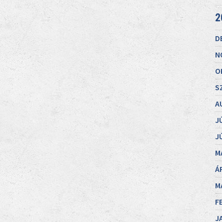
2
D
N
O
S
A
J
J
M
Á
M
F
J