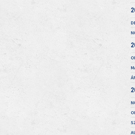
2
D
N
2
O
M
Á
2
N
O
S
A