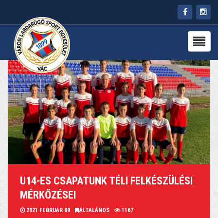
HÍREK
RÓLUNK
CSAPATOK
PARTNEREK
PROGRAMOK
KAPCSOLAT
U14-ES CSAPATUNK TÉLI FELKÉSZÜLÉSI
MÉRKŐZÉSEI
2021 FEBRUÁR 09
ÁLTALÁNOS
1167