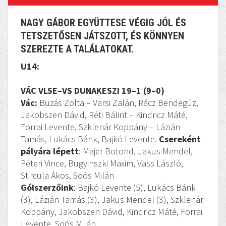
NAGY GÁBOR EGYÜTTESE VÉGIG JÓL ÉS
TETSZETŐSEN JÁTSZOTT, ÉS KÖNNYEN
SZEREZTE A TALÁLATOKAT.
U14:
VÁC VLSE–VS DUNAKESZI 19–1 (9–0)
Vác:
Buzás Zolta – Varsi Zalán, Rácz Bendegúz,
Jakobszen Dávid, Réti Bálint – Kindricz Máté,
Forrai Levente, Szklenár Koppány – Lázián
Tamás, Lukács Bánk, Bajkó Levente.
Csereként
pályára lépett
: Majer Botond, Jakus Mendel,
Péteri Vince, Bugyinszki Maxim, Vass László,
Stircula Ákos, Soós Milán
Gólszerzőink
: Bajkó Levente (5), Lukács Bánk
(3), Lázián Tamás (3), Jakus Mendel (3), Szklenár
Koppány, Jakobszen Dávid, Kindricz Máté, Forrai
Levente, Soós Milán