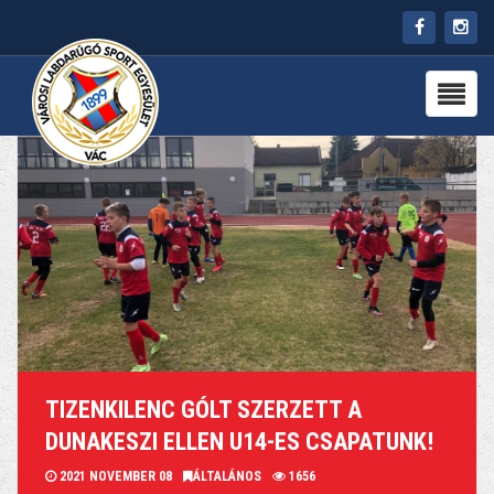
HÍREK
RÓLUNK
CSAPATOK
PARTNEREK
PROGRAMOK
KAPCSOLAT
TIZENKILENC GÓLT SZERZETT A
DUNAKESZI ELLEN U14-ES CSAPATUNK!
2021 NOVEMBER 08
ÁLTALÁNOS
1656