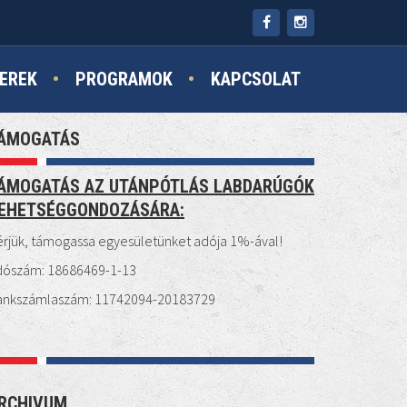
EREK
PROGRAMOK
KAPCSOLAT
ÁMOGATÁS
ÁMOGATÁS AZ UTÁNPÓTLÁS LABDARÚGÓK
EHETSÉGGONDOZÁSÁRA:
rjük, támogassa egyesületünket adója 1%-ával!
dószám: 18686469-1-13
ankszámlaszám: 11742094-20183729
RCHIVUM