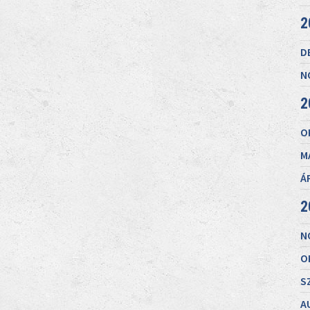
2
D
N
2
O
M
Á
2
N
O
S
A