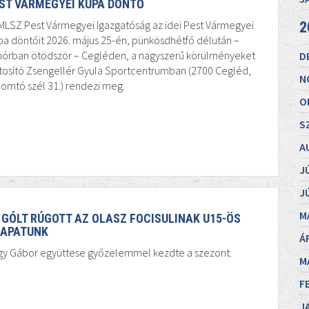
ST VÁRMEGYEI KUPA DÖNTŐ
MLSZ Pest Vármegyei Igazgatóság az idei Pest Vármegyei
2
a döntőit 2026. május 25-én, pünkösdhétfő délután –
inórban ötödször – Cegléden, a nagyszerű körülményeket
D
tosító Zsengellér Gyula Sportcentrumban (2700 Cegléd,
N
omtó szél 31.) rendezi meg.
O
S
A
J
J
M
 GÓLT RÚGOTT AZ OLASZ FOCISULINAK U15-ÖS
APATUNK
Á
gy Gábor együttese győzelemmel kezdte a szezont.
M
F
J