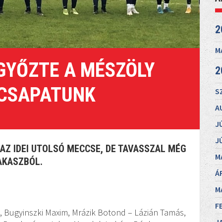
2
M
GYŐZTE A MÉSZÖLY
2
 CSAPATUNK
S
A
J
J
AZ IDEI UTOLSÓ MECCSE, DE TAVASSZAL MÉG
M
AKASZBÓL.
Á
M
F
n, Bugyinszki Maxim, Mrázik Botond – Lázián Tamás,