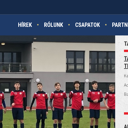
HÍREK
RÓLUNK
CSAPATOK
PARTN
T
T
T
Ké
A
B
A