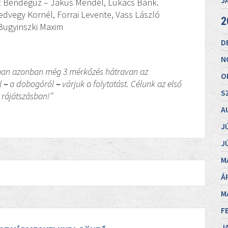
J
z Bendegúz – Jakus Mendel, Lukács Bánk.
Medvegy Kornél, Forrai Levente, Vass László
2
Bugyinszki Maxim
D
N
usban azonban még 3 mérkőzés hátravan az
O
l
–
a dobogóról
–
várjuk a folytatást. Célunk az első
S
 rájátszásban!”
A
J
J
M
Á
M
F
J