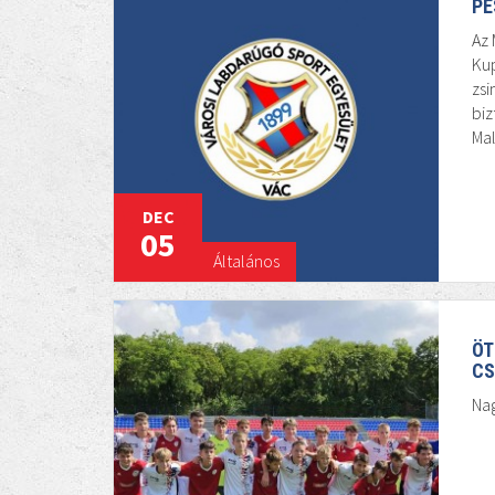
PE
Az 
Kup
zs
biz
Mal
DEC
05
Általános
ÖT
CS
Na