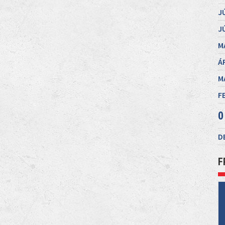
J
J
M
Á
M
F
0
D
F