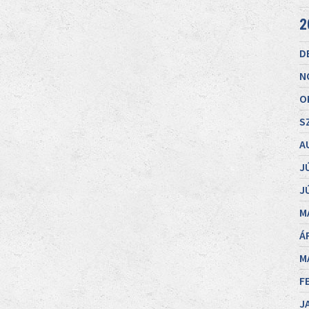
2
D
N
O
S
A
J
J
M
Á
M
F
J