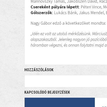
Marinovszky Tamás, Jakobszen Dávid, Rác
Csereként pályára lépett
: Péteri Vince, 
Gólszerzők
: Lukács Bánk, Jakus Mendel, 
Nagy Gábor edző a következőket mondta:
„Idén ez volt az utolsó mérkőzésünk. Márci
alapszakaszból. Jelenleg nagyon jó pozícióbó
háromban végezni, és onnan folytatni majd a
HOZZÁSZÓLÁSOK
KAPCSOLÓDÓ BEJEGYZÉSEK