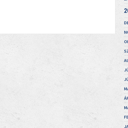
2
D
N
O
S
A
J
J
M
Á
M
F
J