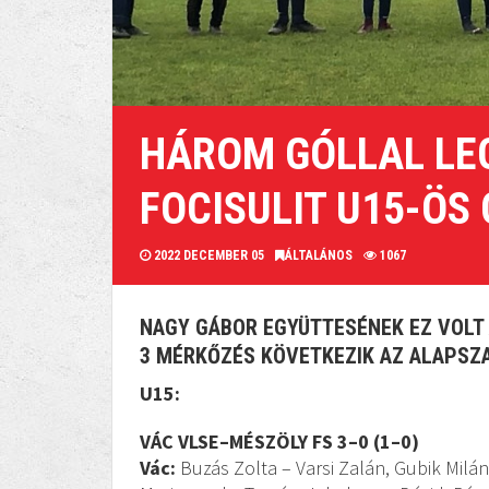
HÁROM GÓLLAL LE
FOCISULIT U15-ÖS
2022 DECEMBER 05
ÁLTALÁNOS
1067
NAGY GÁBOR EGYÜTTESÉNEK EZ VOLT 
3 MÉRKŐZÉS KÖVETKEZIK AZ ALAPSZ
U15:
VÁC VLSE–MÉSZÖLY FS 3–0 (1–0)
Vác:
Buzás Zolta – Varsi Zalán, Gubik Milá