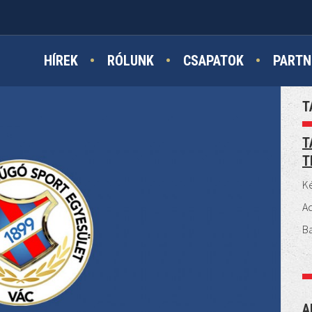
HÍREK
RÓLUNK
CSAPATOK
PARTN
T
T
T
Ké
A
B
A