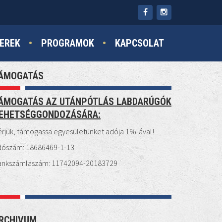
EREK
PROGRAMOK
KAPCSOLAT
ÁMOGATÁS
ÁMOGATÁS AZ UTÁNPÓTLÁS LABDARÚGÓK
EHETSÉGGONDOZÁSÁRA:
rjük, támogassa egyesületünket adója 1%-ával!
dószám: 18686469-1-13
ankszámlaszám: 11742094-20183729
RCHIVUM