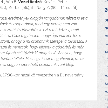
J
 N., Vén B.
Vezetőedző
: Kovács Péter
62.), Mertse (56.), ill. Nagy Z. (90. - 11-esből)
2
vaszi eredmények alapján rangadónak nézett ki ez a
D
pinek és csapatának, mert egy percig nem volt
N
 kezdték és játszották le ezt a mérkőzést, amit
álni rá. Csak a győzelem nagysága volt kérdéses
O
iszont, ahogy a mi csapatunk szerepel a tavasszal! A
S
szni és nemcsak, hogy kijöttek a gödörből és már
A
r újabb célt tűztek ki maguk elé. Ahelyett, hogy
ább felfelé. Most egy kicsit megpihentek, de az
J
s és nagyon szerethető csapatunk van! Még.
J
n, 17:30-kor hazai környezetben a Dunavarsány
M
Á
M
F
J