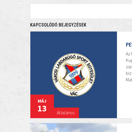
KAPCSOLÓDÓ BEJEGYZÉSEK
PE
Az 
Kup
zs
biz
Mal
MÁJ
13
Általános