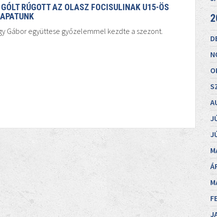
 GÓLT RÚGOTT AZ OLASZ FOCISULINAK U15-ÖS
APATUNK
2
gy Gábor együttese győzelemmel kezdte a szezont.
D
N
O
S
A
J
J
M
Á
M
F
J