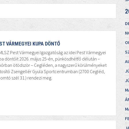
2
D
N
O
ST VÁRMEGYEI KUPA DÖNTŐ
S
MLSZ Pest Vármegyei Igazgatóság az idei Pest Vármegyei
a döntőit 2026. május 25-én, pünkösdhétfő délután –
A
inórban ötödször – Cegléden, a nagyszerű körülményeket
J
tosító Zsengellér Gyula Sportcentrumban (2700 Cegléd,
omtó szél 31.) rendezi meg.
J
M
Á
M
F
J