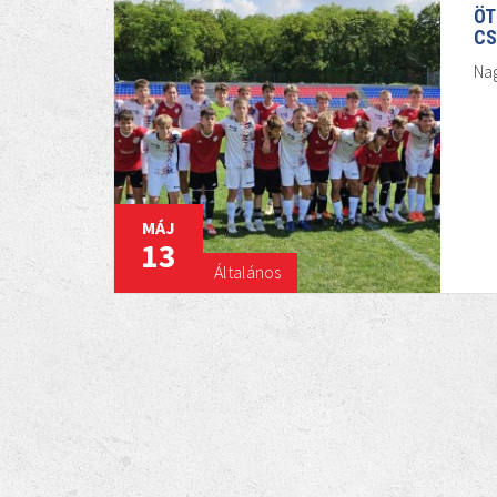
ÖT
CS
Na
MÁJ
13
Általános