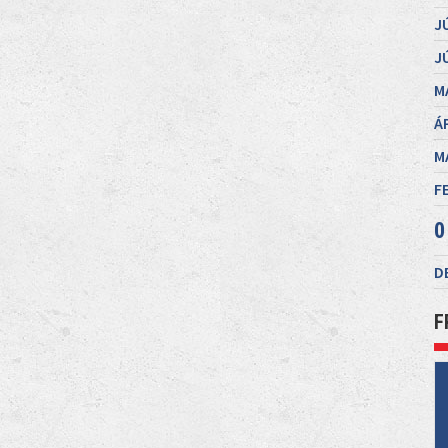
J
J
M
Á
M
F
0
D
F