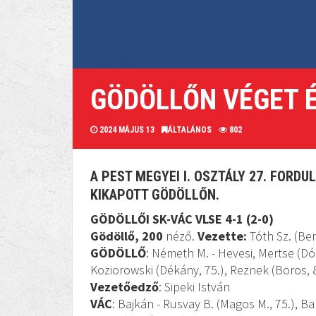
GÖDÖLLŐN VÉGET 
2024 MÁJUS 13
ÁLTALÁNOS
802
A PEST MEGYEI I. OSZTÁLY 27. FORD
KIKAPOTT GÖDÖLLŐN.
GÖDÖLLŐI SK-VÁC VLSE 4-1 (2-0)
Gödöllő, 200
néző.
Vezette:
Tóth Sz. (Ber
GÖDÖLLŐ
: Németh M. - Hevesi, Mertse (Dór
Koziorowski (Dékány, 75.), Reznek (Boros, 83.
Vezetőedző
: Sipeki István
VÁC
: Bajkán - Rusvay B. (Magos M., 75.), Bal