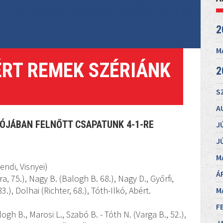
2
M
ÉRT REMEK SZÉRIÁNK
2
S
A
ULÓJÁBAN FELNŐTT CSAPATUNK 4-1-RE
J
J
M
endi, Visnyei)
Á
a, 75.), Nagy B. (Balogh B. 68.), Nagy D., Győrfi,
), Dolhai (Richter, 68.), Tóth-Ilkó, Abért.
M
F
ogh B., Marosi L., Szabó B. - Tóth N. (Varga B., 52.),