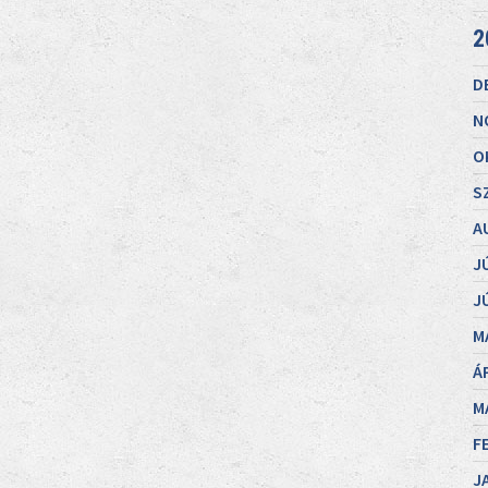
2
D
N
O
S
A
J
J
M
Á
M
F
J