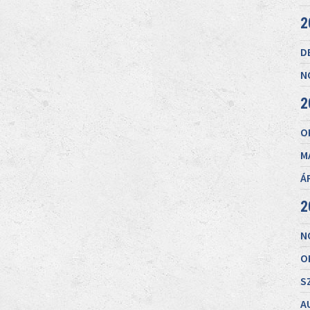
2
D
N
2
O
M
Á
2
N
O
S
A