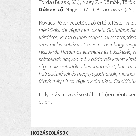
Torda (Busák, 63.), Nagy Z. - Dömök, Török
Gólszerző
: Nagy D. (21.), Koziorowski (39., 
Kovács Péter vezetőedző értékelése: -
A ta
mérkőzés, de végül nem az lett. Gratulálok Si
kérdéses, ki ma a jobb csapat! Olyat tempóban
szemmel is nehéz volt követni, nemhogy reag
részükről. Hatalmas elismerés és büszkeség v
srácoknak nagyon mély gödörből kellett kimá
régen biztosították a bennmaradást, hanem má
hátradőlnének és megnyugodnának, mennek tov
útnak még nincs vége a számukra. Csodálato
Folytatás a szokásoktól eltérően pénteke
ellen!
HOZZÁSZÓLÁSOK